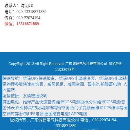
联系人：沈明超
电话：020-13318871889
传真：020-22074194
微信：
13318871889
CopyRight 2013 All Right Reserved 广东诚建电气科技有限公司
粤ICP备
11032078号
快速导航：
维谛UPS快速报备
、
维谛UPS电源速查表
、
维谛UPS电源精
密物理参数快速查询表
、
威图机柜
、
威图空调
蓄电池
铅酸蓄电池
人
、
才招聘
友情链接：
友情链接说明
威图电柜
、
维谛产品快速查询
|
维谛UPS电源投标文件
|
维谛UPS电源告
警列表
|
派亚博真空吸盘
|
海悟精密空调
|
西门子变频器
维谛UPS维谛精密
|
德国缆普电缆LAPP电缆
空调库存
伊顿UPS电源
|
|
版权所有：
广东诚建电气科技有限公司
电话：020-22074194、
13318871889