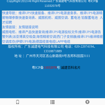
CopyRight 2013 All Right Reserved 广东诚建电气科技有限公司
粤ICP备
11032078号
快速导航：
维谛UPS快速报备
、
维谛UPS电源速查表
、
维谛UPS电源精
密物理参数快速查询表
、
威图机柜
、
威图空调
蓄电池
铅酸蓄电池
人
、
才招聘
友情链接：
友情链接说明
威图电柜
、
维谛产品快速查询
|
维谛UPS电源投标文件
|
维谛UPS电源告
警列表
|
派亚博真空吸盘
|
海悟精密空调
|
西门子变频器
维谛UPS维谛精密
|
德国缆普电缆LAPP电缆
空调库存
伊顿UPS电源
|
|
版权所有：
广东诚建电气科技有限公司
电话：020-22074194、
13318871889
地 址 ：广州市天河区吉山新路街8号吉邦科技园3111
粤ICP备
11032078
号
诚建百科名片