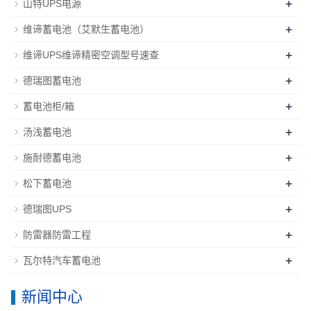
+
山特UPS电源
+
维谛蓄电池（艾默生蓄电池）
+
维谛UPS维谛精密空调型号速查
+
德瑞图蓄电池
+
蓄电池柜/箱
+
汤浅蓄电池
+
施耐德蓄电池
+
松下蓄电池
+
德瑞图UPS
+
防雷器防雷工程
+
瓦尔特汽车蓄电池
新闻中心