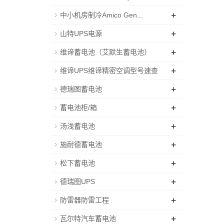
+
中小机房制冷Amico Gen...
+
山特UPS电源
+
维谛蓄电池（艾默生蓄电池）
+
维谛UPS维谛精密空调型号速查
+
德瑞图蓄电池
+
蓄电池柜/箱
+
汤浅蓄电池
+
施耐德蓄电池
+
松下蓄电池
+
德瑞图UPS
+
防雷器防雷工程
+
瓦尔特汽车蓄电池