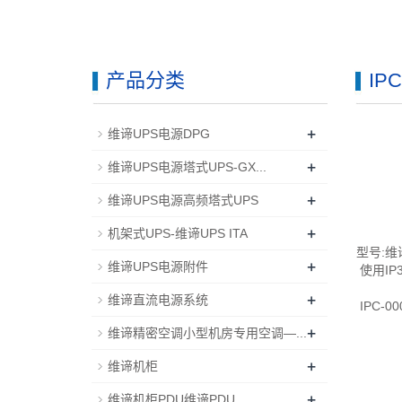
产品分类
I
+
维谛UPS电源DPG
+
维谛UPS电源塔式UPS-GX...
+
维谛UPS电源高频塔式UPS
+
机架式UPS-维谛UPS ITA
型号:维
+
维谛UPS电源附件
使用IP
+
维谛直流电源系统
IPC-0
+
维谛精密空调小型机房专用空调—...
+
维谛机柜
+
维谛机柜PDU维谛PDU