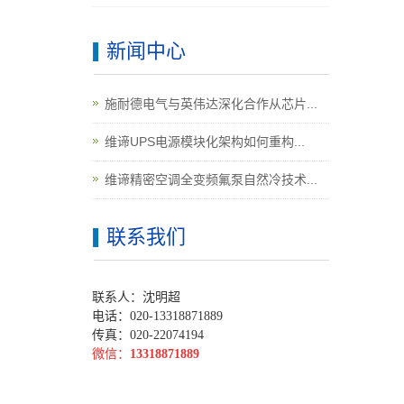
新闻中心
施耐德电气与英伟达深化合作从芯片...
维谛UPS电源模块化架构如何重构...
维谛精密空调全变频氟泵自然冷技术...
联系我们
联系人：沈明超
电话：020-13318871889
传真：020-22074194
微信：
13318871889