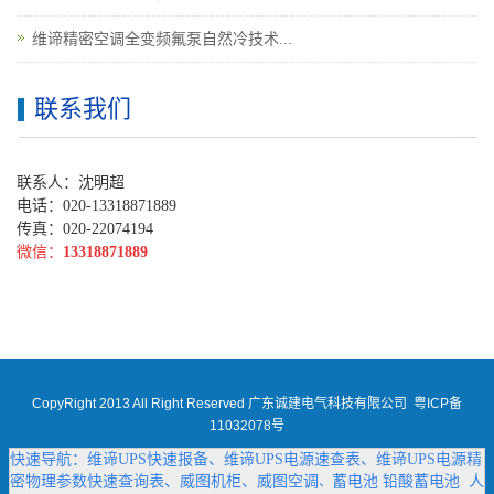
维谛精密空调全变频氟泵自然冷技术...
联系我们
联系人：沈明超
电话：020-13318871889
传真：020-22074194
微信：
13318871889
CopyRight 2013 All Right Reserved 广东诚建电气科技有限公司
粤ICP备
11032078号
快速导航：
维谛UPS快速报备
、
维谛UPS电源速查表
、
维谛UPS电源精
密物理参数快速查询表
、
威图机柜
、
威图空调
蓄电池
铅酸蓄电池
人
、