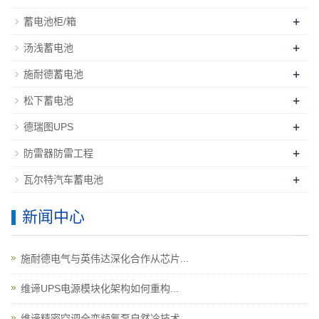
+
蓄电池柜/箱
+
汤浅蓄电池
+
施耐德蓄电池
+
松下蓄电池
+
德瑞图UPS
+
防雷器防雷工程
+
瓦尔特汽车蓄电池
新闻中心
施耐德电气与英伟达深化合作从芯片...
维谛UPS电源模块化架构如何重构...
维谛精密空调全变频氟泵自然冷技术...