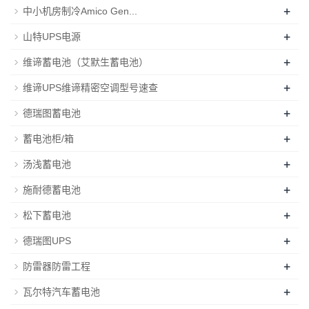
+
中小机房制冷Amico Gen...
+
山特UPS电源
+
维谛蓄电池（艾默生蓄电池）
+
维谛UPS维谛精密空调型号速查
+
德瑞图蓄电池
+
蓄电池柜/箱
+
汤浅蓄电池
+
施耐德蓄电池
+
松下蓄电池
+
德瑞图UPS
+
防雷器防雷工程
+
瓦尔特汽车蓄电池