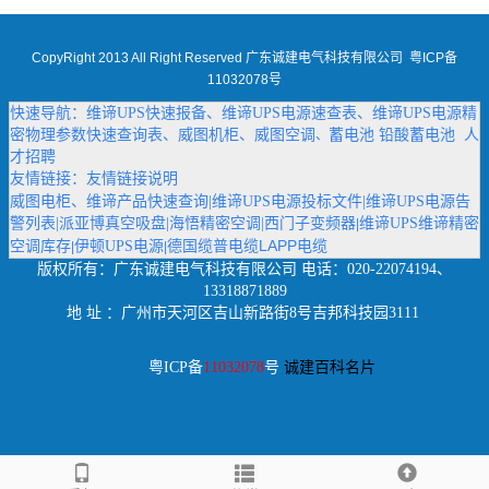
CopyRight 2013 All Right Reserved 广东诚建电气科技有限公司
粤ICP备
11032078号
快速导航：
维谛UPS快速报备
、
维谛UPS电源速查表
、
维谛UPS电源精
密物理参数快速查询表
、
威图机柜
、
威图空调
蓄电池
铅酸蓄电池
人
、
才招聘
友情链接：
友情链接说明
威图电柜
、
维谛产品快速查询
|
维谛UPS电源投标文件
|
维谛UPS电源告
警列表
|
派亚博真空吸盘
|
海悟精密空调
|
西门子变频器
维谛UPS维谛精密
|
德国缆普电缆LAPP电缆
空调库存
伊顿UPS电源
|
|
版权所有：
广东诚建电气科技有限公司
电话：020-22074194、
13318871889
地 址 ：广州市天河区吉山新路街8号吉邦科技园3111
粤ICP备
11032078
号
诚建百科名片