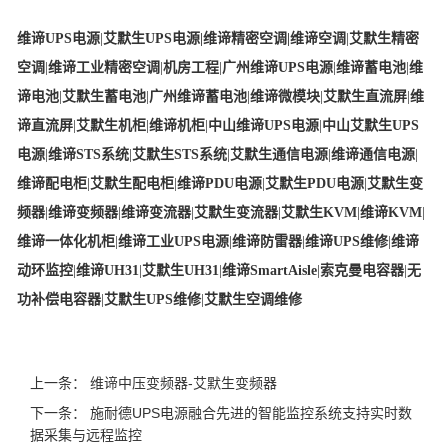
维谛UPS电源
|
艾默生UPS电源
|
维谛精密空调
|
维谛空调
|
艾默生精密
空调
|
维谛工业精密空调
|
机房工程
|
广州维谛UPS电源
|
维谛蓄电池
|
维
谛电池
|
艾默生蓄电池
|
广州维谛蓄电池
|
维谛微模块
|
艾默生直流屏
|
维
谛直流屏
|
艾默生机柜
|
维谛机柜
|
中山维谛UPS电源
|
中山艾默生UPS
电源
|
维谛STS系统
|
艾默生STS系统
|
艾默生通信电源
|
维谛通信电源
|
维谛配电柜
|
艾默生配电柜
|
维谛PDU电源
|
艾默生PDU电源
|
艾默生变
频器
|
维谛变频器
|
维谛变流器
|
艾默生变流器
|
艾默生KVM
|
维谛KVM
|
维谛一体化机柜
|
维谛工业UPS电源
|
维谛防雷器
|
维谛UPS维修
|
维谛
动环监控
|
维谛UH31
|
艾默生UH31
|
维谛SmartAisle
|
索克曼电容器
|
无
功补偿电容器
|
艾默生UPS维修
|
艾默生空调维修
上一条：
维谛中压变频器-艾默生变频器
下一条：
施耐德UPS电源融合先进的智能监控系统支持实时数
据采集与远程监控