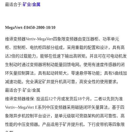
最适合于:
矿业/金属
MegaVert-E0450-2800-10/10
维谛变频器
Vertiv-MegaVert四象限变频器由变压器柜、功率单元
柜、控制柜、电抗柜四部分组成，采用重载的配置和设计，具有高
达2倍的过载能力，能够在低速下输出高转矩。并且可在可电动机发
生制动时通过变频器将制动能量回馈电网。使用有速度传感器的闭
环矢量控制算法，具有起动转矩大，零速悬停等功能；具有S曲线加
减速功能。完全满足矿井提升机高可靠，高安全性的使用要求。
最适合于:
矿业/金属
维谛变频器
维保: 投运后12个月或发货后18个月，二者以先到为准
Vertiv--MegaVert E系列中压变频器采用磁链闭环矢量算法，基于四
象限异步机控制平台设计，是单元级联可旁路架构的高可靠性、高
性能的中压变频器。产品适用于矿井提升机、下行皮带机等四象限