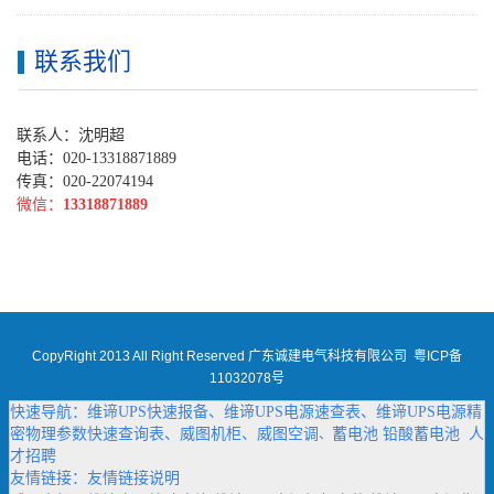
联系我们
联系人：沈明超
电话：020-13318871889
传真：020-22074194
微信：
13318871889
CopyRight 2013 All Right Reserved 广东诚建电气科技有限公司
粤ICP备
11032078号
快速导航：
维谛UPS快速报备
、
维谛UPS电源速查表
、
维谛UPS电源精
密物理参数快速查询表
、
威图机柜
、
威图空调
蓄电池
铅酸蓄电池
人
、
才招聘
友情链接：
友情链接说明