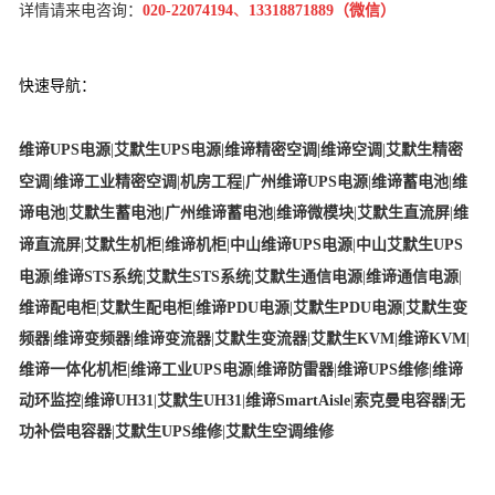
详情请来电咨询：
020-22074194
、
13318871889（微信）
快
速导航：
维谛UPS电源
|
艾默生UPS电源
|
维谛精密空调
|
维谛空调
|
艾默生精密
空调
|
维谛工业精密空调
|
机房工程
|
广州维谛UPS电源
|
维谛蓄电池
|
维
谛电池
|
艾默生蓄电池
|
广州维谛蓄电池
|
维谛微模块
|
艾默生直流屏
|
维
谛直流屏
|
艾默生机柜
|
维谛机柜
|
中山维谛UPS电源
|
中山艾默生UPS
电源
|
维谛STS系统
|
艾默生STS系统
|
艾默生通信电源
|
维谛通信电源
|
维谛配电柜
|
艾默生配电柜
|
维谛PDU电源
|
艾默生PDU电源
|
艾默生变
频器
|
维谛变频器
|
维谛变流器
|
艾默生变流器
|
艾默生KVM
|
维谛KVM
|
维谛一体化机柜
|
维谛工业UPS电源
|
维谛防雷器
|
维谛UPS维修
|
维谛
动环监控
|
维谛UH31
|
艾默生UH31
|
维谛SmartAisle
|
索克曼电容器
|
无
功补偿电容器
|
艾默生UPS维修
|
艾默生空调维修