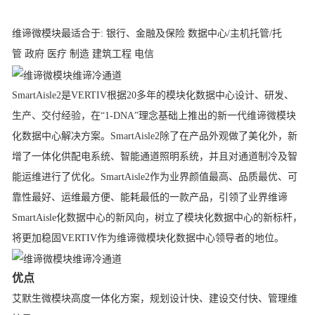
维谛微模块
最适合于: 银行、金融及保险 数据中心/主机托管/托
管 政府 医疗 制造 建筑工程 电信
SmartAisle2是VERTIV根据20多年的模块化数据中心设计、研发、
生产、交付经验，在“1-DNA”理念基础上推出的新一代
维谛微模块
化数据中心解决方案。SmartAisle2除了在产品外观做了美化外，新
增了一体化供配电系统、智能通道照明系统，并且对通道制冷及智
能运维进行了优化。SmartAisle2作为业界颜值最高、品质最优、可
靠性最好、运维最方便、能耗最低的一款产品，引领了业界
维谛
SmartAisle
化数据中心的新风向，树立了模块化数据中心的新标杆，
将更加稳固VERTIV作为
维谛微模块
化数据中心领导者的地位。
优点
艾默生微模块
高度一体化方案，规划设计快、建设交付快、管理维