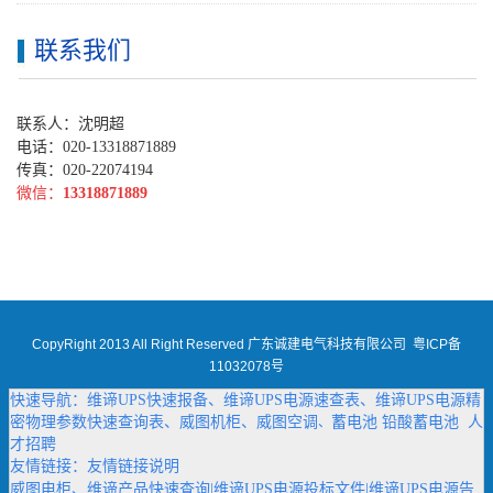
联系我们
联系人：沈明超
电话：020-13318871889
传真：020-22074194
微信：
13318871889
CopyRight 2013 All Right Reserved 广东诚建电气科技有限公司
粤ICP备
11032078号
快速导航：
维谛UPS快速报备
、
维谛UPS电源速查表
、
维谛UPS电源精
密物理参数快速查询表
、
威图机柜
、
威图空调
蓄电池
铅酸蓄电池
人
、
才招聘
友情链接：
友情链接说明
威图电柜
、
维谛产品快速查询
|
维谛UPS电源投标文件
|
维谛UPS电源告