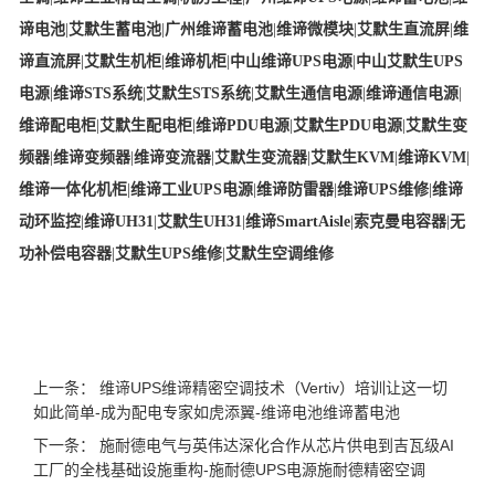
谛电池
|
艾默生蓄电池
|
广州维谛蓄电池
|
维谛微模块
|
艾默生直流屏
|
维
谛直流屏
|
艾默生机柜
|
维谛机柜
|
中山维谛UPS电源
|
中山艾默生UPS
电源
|
维谛STS系统
|
艾默生STS系统
|
艾默生通信电源
|
维谛通信电源
|
维谛配电柜
|
艾默生配电柜
|
维谛PDU电源
|
艾默生PDU电源
|
艾默生变
频器
|
维谛变频器
|
维谛变流器
|
艾默生变流器
|
艾默生KVM
|
维谛KVM
|
维谛一体化机柜
|
维谛工业UPS电源
|
维谛防雷器
|
维谛UPS维修
|
维谛
动环监控
|
维谛UH31
|
艾默生UH31
|
维谛SmartAisle
|
索克曼电容器
|
无
功补偿电容器
|
艾默生UPS维修
|
艾默生空调维修
上一条：
维谛UPS维谛精密空调技术（Vertiv）培训让这一切
如此简单-成为配电专家如虎添翼-维谛电池维谛蓄电池
下一条：
施耐德电气与英伟达深化合作从芯片供电到吉瓦级AI
工厂的全栈基础设施重构-施耐德UPS电源施耐德精密空调