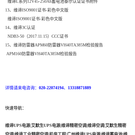
维谛L系列12V45-250Ah蓄电池泰尔认证证书附件
13、维谛ISO9001证书-彩色中文版
维谛ISO9001证书-彩色中文版
14、维谛3C认证
NDB3-50（2017.11.15）CCC证书
15、维谛防雷器APM60防雷器VH40TA385M检验报告
APM160防雷器VH40TA385M检验报告
详情请来电咨询：
020-22074194
、
13318871889
快
速导航：
维谛UPS电源
|
艾默生UPS电源
|
维谛精密空调
|
维谛空调
|
艾默生精密
空调
|
维谛工业精密空调
|
机房工程
|
广州维谛UPS电源
|
维谛蓄电池
|
维