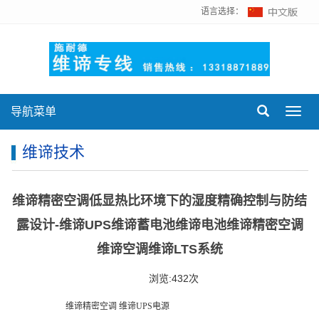
语言选择：
导航菜单
Toggl
navig
维谛技术
维谛精密空调低显热比环境下的湿度精确控制与防结
露设计-维谛UPS维谛蓄电池维谛电池维谛精密空调
维谛空调维谛LTS系统
浏览:432次
维谛精密空调
维谛UPS电源