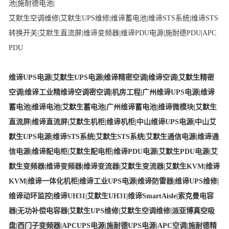
池
|
施耐德电池
|
艾默生空调维修
|
艾默生UPS维修
|
维谛蓄电池
|
维谛STS系统
|
维谛STS
转换开关
|
艾默生直流屏
|
维谛变频器
|
维谛PDU电源
|
施耐德PDU
|
APC
PDU
维谛UPS电源
|
艾默生UPS电源
|
维谛精密空调
|
维谛空调
|
艾默生精密
空调
|
维谛工业精
维谛空调
密空调
|
机房工程
|
广州维谛UPS电源
|
维谛
蓄电池
|
维谛电池
|
艾默生蓄电池
|
广州维谛蓄电池
|
维谛微模块
|
艾默生
直流屏
|
维谛直流屏
|
艾默生机柜
|
维谛机柜
|
中山维谛UPS电源
|
中山艾
默生UPS电源
|
维谛STS系统
|
艾默生STS系统
|
艾默生通信电源
|
维谛通
信电源
|
维谛配电柜
|
艾默生配电柜
|
维谛PDU电源
|
艾默生PDU电源
|
艾
默生变频器
|
维谛变频器
|
维谛变流器
|
艾默生变流器
|
艾默生KVM
|
维谛
KVM
|
维谛一体化机柜
|
维谛工业UPS电源
|
维谛防雷器
|
维谛UPS维修
|
维谛动环监控
|
维谛UH31
|
艾默生UH31
|
维谛SmartAisle
|
索克曼电容
器
|
无功补偿电容器
|
艾默生UPS维修
|
艾默生空调维修
|
派亚博真空吸
盘
|
西门子变频器
|
APCUPS电源
|
施耐德UPS电源
|
APC空调
|
施耐德精