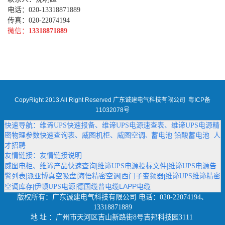
电话：020-13318871889
传真：020-22074194
微信：
13318871889
CopyRight 2013 All Right Reserved 广东诚建电气科技有限公司
粤ICP备
11032078号
快速导航：
维谛UPS快速报备
、
维谛UPS电源速查表
、
维谛UPS电源精
密物理参数快速查询表
、
威图机柜
、
威图空调
蓄电池
铅酸蓄电池
人
、
才招聘
友情链接：
友情链接说明
威图电柜
、
维谛产品快速查询
|
维谛UPS电源投标文件
|
维谛UPS电源告
警列表
|
派亚博真空吸盘
|
海悟精密空调
|
西门子变频器
维谛UPS维谛精密
|
德国缆普电缆LAPP电缆
空调库存
伊顿UPS电源
|
|
版权所有：
广东诚建电气科技有限公司
电话：020-22074194、
13318871889
地 址 ：广州市天河区吉山新路街8号吉邦科技园3111