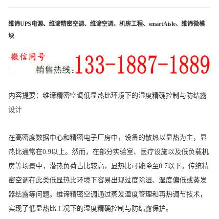
维谛UPS电源
、
维谛精密空调
、
维谛空调
、
机房工程
、
smartAisle
、
维谛微模
块
内容提要：
维谛精密空调低显热比环境下的湿度精确控制与防结露
设计
在高密度数据中心和精密电子厂房中，设备的散热以显热为主，显
热比通常在0.9以上。然而，在部分实验室、医疗设施以及低负载机
房等场景中，潜热负荷占比较高，显热比可能降至0.7以下。传统
精
密空调
在此类低显热比环境下容易出现过度除湿、湿度偏低或蒸发
器结露等问题。
维谛精密空调
通过蒸发温度管理和再热调节技术，
实现了低显热比工况下的湿度精确控制与防结露保护。