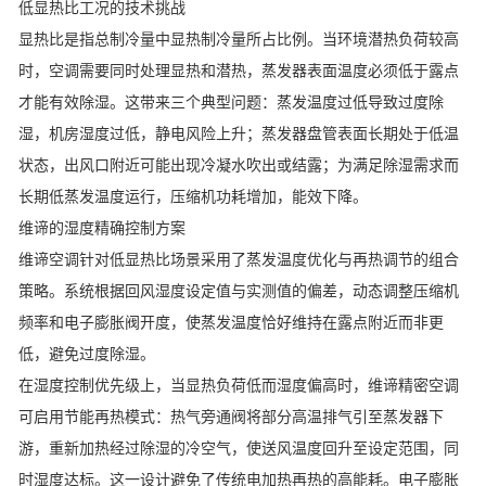
低显热比工况的技术挑战
显热比是指总制冷量中显热制冷量所占比例。当环境潜热负荷较高
时，
空调
需要同时处理显热和潜热，蒸发器表面温度必须低于露点
才能有效除湿。这带来三个典型问题：蒸发温度过低导致过度除
湿，机房湿度过低，静电风险上升；蒸发器盘管表面长期处于低温
状态，出风口附近可能出现冷凝水吹出或结露；为满足除湿需求而
长期低蒸发温度运行，压缩机功耗增加，能效下降。
维谛的湿度精确控制方案
维谛空调
针对低显热比场景采用了蒸发温度优化与再热调节的组合
策略。系统根据回风湿度设定值与实测值的偏差，动态调整压缩机
频率和电子膨胀阀开度，使蒸发温度恰好维持在露点附近而非更
低，避免过度除湿。
在湿度控制优先级上，当显热负荷低而湿度偏高时，
维谛精密空调
可启用节能再热模式：热气旁通阀将部分高温排气引至蒸发器下
游，重新加热经过除湿的冷空气，使送风温度回升至设定范围，同
时湿度达标。这一设计避免了传统电加热再热的高能耗。电子膨胀