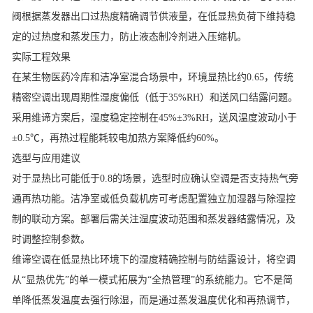
阀根据蒸发器出口过热度精确调节供液量，在低显热负荷下维持稳
定的过热度和蒸发压力，防止液态制冷剂进入压缩机。
实际工程效果
在某生物医药冷库和洁净室混合场景中，环境显热比约0.65，传统
精密空调
出现周期性湿度偏低（低于35%RH）和送风口结露问题。
采用维谛方案后，湿度稳定控制在45%±3%RH，送风温度波动小于
±0.5℃，再热过程能耗较电加热方案降低约60%。
选型与应用建议
对于显热比可能低于0.8的场景，选型时应确认
空调
是否支持热气旁
通再热功能。洁净室或低负载机房可考虑配置独立加湿器与除湿控
制的联动方案。部署后需关注湿度波动范围和蒸发器结露情况，及
时调整控制参数。
维谛空调
在低显热比环境下的湿度精确控制与防结露设计，将
空调
从“显热优先”的单一模式拓展为“全热管理”的系统能力。它不是简
单降低蒸发温度去强行除湿，而是通过蒸发温度优化和再热调节，