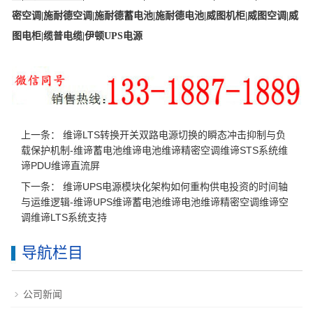
密空调
|
施耐德空调
|
施耐德蓄电池
|
施耐德电池
|
威图机柜
|
威图空调
|
威
图电柜
|
缆普电缆
|
伊顿UPS电源
上一条：
维谛LTS转换开关双路电源切换的瞬态冲击抑制与负
载保护机制-维谛蓄电池维谛电池维谛精密空调维谛STS系统维
谛PDU维谛直流屏
下一条：
维谛UPS电源模块化架构如何重构供电投资的时间轴
与运维逻辑-维谛UPS维谛蓄电池维谛电池维谛精密空调维谛空
调维谛LTS系统支持
导航栏目
公司新闻