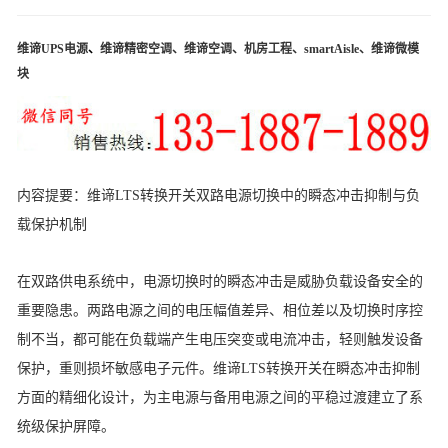
维谛UPS电源
、
维谛精密空调
、
维谛空调
、
机房工程
、
smartAisle
、
维谛微模
块
内容提要：
维谛LTS转换开关双路电源切换中的瞬态冲击抑制与负
载保护机制
在双路供电系统中，电源切换时的瞬态冲击是威胁负载设备安全的
重要隐患。两路电源之间的电压幅值差异、相位差以及切换时序控
制不当，都可能在负载端产生电压突变或电流冲击，轻则触发设备
保护，重则损坏敏感电子元件。
维谛LTS转换开关
在瞬态冲击抑制
方面的精细化设计，为主电源与备用电源之间的平稳过渡建立了系
统级保护屏障。