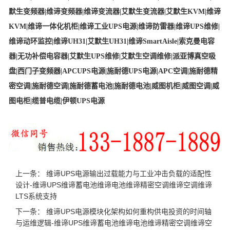
默生变频器
|
维谛变频器
|
维谛变流器
|
艾默生变流器
|
艾默生KVM
|
维谛
KVM
|
维谛一体化机柜
|
维谛工业UPS电源
|
维谛防雷器
|
维谛UPS维修
|
维谛动环监控
|
维谛UH31
|
艾默生UH31
|
维谛SmartAisle
|
索克曼电容
器
|
无功补偿电容器
|
艾默生UPS维修
|
艾默生空调维修
|
派亚博真空吸
盘
|
西门子变频器
|
APCUPS电源
|
施耐德UPS电源
|
APC空调
|
施耐德精
密空调
|
施耐德空调
|
施耐德蓄电池
|
施耐德电池
|
威图机柜
|
威图空调
|
威
图电柜
|
缆普电缆
|
伊顿UPS电源
上一条：
维谛UPS电源输出过载能力与工业冲击负载的适配性
设计-维谛UPS维谛蓄电池维谛电池维谛精密空调维谛空调维谛
LTS系统支持
下一条：
维谛UPS电源模块化架构如何重构供电投资的时间轴
与运维逻辑-维谛UPS维谛蓄电池维谛电池维谛精密空调维谛空