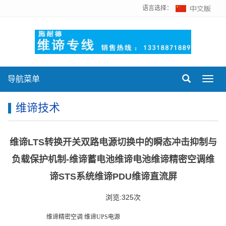
语言选择：
导航菜单
Toggl
navig
维谛技术
维谛LTS转换开关双路电源切换中的瞬态冲击抑制与
负载保护机制-维谛蓄电池维谛电池维谛精密空调维
谛STS系统维谛PDU维谛直流屏
浏览:325次
维谛精密空调
维谛UPS电源