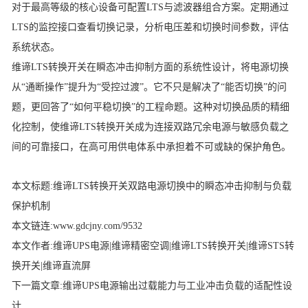
对于最高等级的核心设备可配置LTS与滤波器组合方案。定期通过
LTS的监控接口查看切换记录，分析电压差和切换时间参数，评估
系统状态。
维谛LTS转换开关
在瞬态冲击抑制方面的系统性设计，将电源切换
从“通断操作”提升为“受控过渡”。它不只是解决了“能否切换”的问
题，更回答了“如何平稳切换”的工程命题。这种对切换品质的精细
化控制，使
维谛LTS转换开关
成为连接双路冗余电源与敏感负载之
间的可靠接口，在高可用供电体系中承担着不可或缺的保护角色。
本文标题:
维谛LTS转换开关双路电源切换中的瞬态冲击抑制与负载
保护机制
本文链连
:
www.gdcjny.com/9532
本文作者
:
维谛UPS电源
|
维谛精密空调
|
维谛LTS转换开关
|
维谛STS转
换开关
|
维谛直流屏
下一篇文章
:
维谛UPS电源输出过载能力与工业冲击负载的适配性设
计