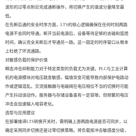
波形的过零点附近完成通断操作，将切换产生的谐波分量降至最
低。
在先断后通的安全时序方面，LTS的核心逻辑确保在任何时刻两路
电源不会同时导通。断开当前电源后，设备等待足够的去磁和弧熄
时间，确认完全关断后才导通另一路。这一固定的时序窗口从根本
上杜绝了环流通路。
对敏感负载的保护价值
瞬态冲击抑制能力对于特定类型的负载尤为关键。PLC与工业计算
机的电源模块对电压跳变敏感，幅值突变可能导致内部保护电路动
作或逻辑混乱。交流接触器与电磁阀在电压相位不当的切换时可能
产生抖动误动作。服务器与存储设备虽有一定容限，但频繁的电压
冲击会加速输入电容老化。
选型与应用建议
在部署
维谛LTS转换开关
时，需明确上游两路电源是否可同步，以
确定采用同步切换还是过零切换策略。将负载按冲击敏感度分级，