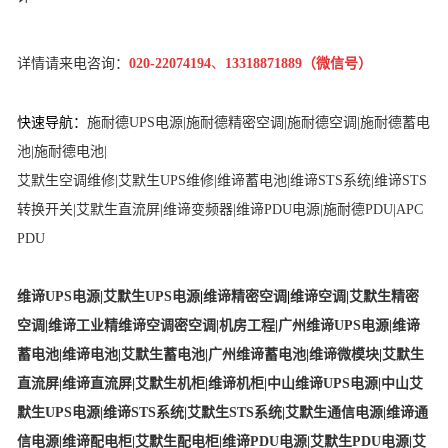
详情请来电咨询：
020-22074194
、
13318871889（微信号）
快
速导航：
施耐德UPS电源
|
施耐德精密空调
|
施耐德空调
|
施耐德蓄电
池
|
施耐德电池
|
艾默生空调维修
|
艾默生UPS维修
|
维谛蓄电池
|
维谛STS系统
|
维谛STS
转换开关
|
艾默生直流屏
|
维谛变频器
|
维谛PDU电源
|
施耐德PDU
|
APC
PDU
维谛UPS电源
|
艾默生UPS电源
|
维谛精密空调
|
维谛空调
|
艾默生精密
空调
|
维谛工业精
维谛空调
密空调
|
机房工程
|
广州维谛UPS电源
|
维谛
蓄电池
|
维谛电池
|
艾默生蓄电池
|
广州维谛蓄电池
|
维谛微模块
|
艾默生
直流屏
|
维谛直流屏
|
艾默生机柜
|
维谛机柜
|
中山维谛UPS电源
|
中山艾
默生UPS电源
|
维谛STS系统
|
艾默生STS系统
|
艾默生通信电源
|
维谛通
信电源
|
维谛配电柜
|
艾默生配电柜
|
维谛PDU电源
|
艾默生PDU电源
|
艾