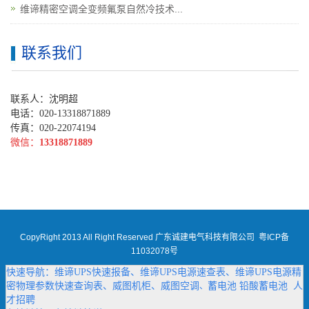
维谛精密空调全变频氟泵自然冷技术...
联系我们
联系人：沈明超
电话：020-13318871889
传真：020-22074194
微信：
13318871889
CopyRight 2013 All Right Reserved 广东诚建电气科技有限公司
粤ICP备
11032078号
快速导航：
维谛UPS快速报备
、
维谛UPS电源速查表
、
维谛UPS电源精
密物理参数快速查询表
、
威图机柜
、
威图空调
蓄电池
铅酸蓄电池
人
、
才招聘