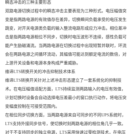
瞬态冲击的三种主要形态
双路电源切换过程中的瞬态冲击主要表现为三种形式。电压幅值突
变是指两路电源的有效值存在差异，切换瞬间负载承受的电压发生
跳变，对开关电源类负载的输入整流电路形成应力冲击。相位差冲
击是指两路电源相位不同步，切换时电压波形不连续，感性负载可
能产生励磁涌流。当两路电源在切换过程中出现短暂并联时，环流
会在两路电源之间循环流动，其幅值可能达到额定电流的数倍，对
上游开关设备和电源本身构成严重威胁。
维谛LTS转换开关
的冲击抑制技术体系
维谛LTS转换开关
针对上述冲击形态建立了一套系统化的抑制技
术。在电压幅值适配方面，LTS持续监测两路输入的电压有效值，
计划切换时设备会自动选择电压差最小的窗口执行动作，将电压突
变幅度控制在可接受范围内。
在相位同步切换方面，当两路电源来自可同步的不同UPS系统时，
LTS支持外接同步信号，使切换时刻两路电源的相位角几乎一致。
对于不支持同步的独立电源，LTS采用快速过零检测技术，在电压